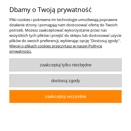
Moje konto
Dbamy o Twoją prywatność
Pliki cookies i pokrewne im technologie umożliwiają poprawne
Płatności i dostawa
działanie strony i pomagają nam dostosować ofertę do Twoich
potrzeb. Możesz zaakceptować wykorzystanie przez nas
wszystkich tych plików i przejść do sklepu lub dostosować użycie
Informacje
plików do swoich preferencji, wybierając opcję "Dostosuj zgody".
Więcej o plikach cookies przeczytasz w naszej Polityce
prywatności.
O nas
zaakceptuj tylko niezbędne
Elektrohurt24.pl
dostosuj zgody
pokaż pełną wersję strony
zaakceptuj wszystkie
Sklep internetowy Shoper Premium