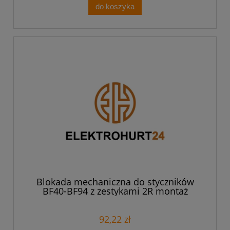
do koszyka
Blokada mechaniczna do styczników
BF40-BF94 z zestykami 2R montaż
boczny BFX5301
92,22 zł