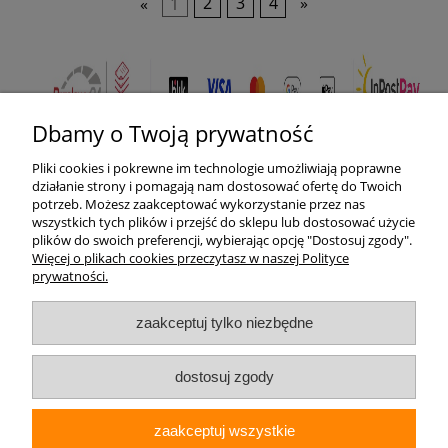
«
1
2
3
4
»
Dbamy o Twoją prywatność
Pliki cookies i pokrewne im technologie umożliwiają poprawne
Pomoc
działanie strony i pomagają nam dostosować ofertę do Twoich
potrzeb. Możesz zaakceptować wykorzystanie przez nas
wszystkich tych plików i przejść do sklepu lub dostosować użycie
Moje konto
plików do swoich preferencji, wybierając opcję "Dostosuj zgody".
Więcej o plikach cookies przeczytasz w naszej Polityce
prywatności.
Płatności i dostawa
zaakceptuj tylko niezbędne
Informacje
O nas
dostosuj zgody
zaakceptuj wszystkie
Elektrohurt24.pl