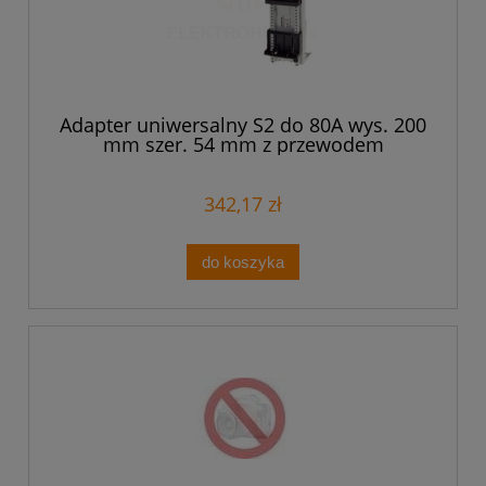
Adapter uniwersalny S2 do 80A wys. 200
mm szer. 54 mm z przewodem
zasilającym dł. 150 mm 8US1261-5MS13
342,17 zł
do koszyka