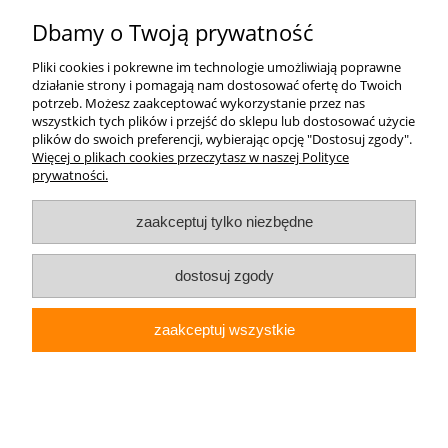
Dbamy o Twoją prywatność
Moje konto
Pliki cookies i pokrewne im technologie umożliwiają poprawne
działanie strony i pomagają nam dostosować ofertę do Twoich
Płatności i dostawa
potrzeb. Możesz zaakceptować wykorzystanie przez nas
wszystkich tych plików i przejść do sklepu lub dostosować użycie
plików do swoich preferencji, wybierając opcję "Dostosuj zgody".
Informacje
Więcej o plikach cookies przeczytasz w naszej Polityce
prywatności.
O nas
zaakceptuj tylko niezbędne
Elektrohurt24.pl
dostosuj zgody
pokaż pełną wersję strony
zaakceptuj wszystkie
Sklep internetowy Shoper Premium