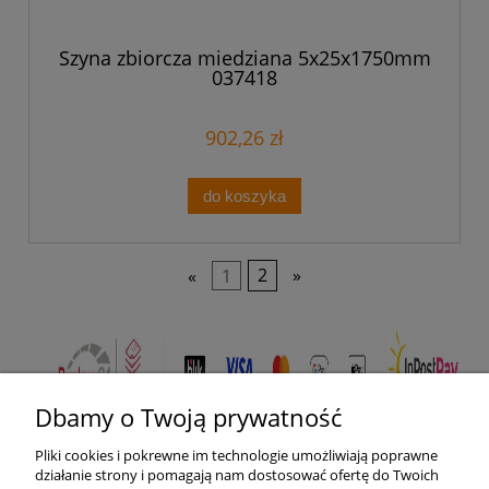
Szyna zbiorcza miedziana 5x25x1750mm
037418
902,26 zł
do koszyka
«
1
2
»
Dbamy o Twoją prywatność
Pliki cookies i pokrewne im technologie umożliwiają poprawne
Pomoc
działanie strony i pomagają nam dostosować ofertę do Twoich