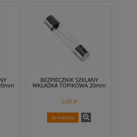
ANY
BEZPIECZNIK SZKLANY
 20mm
WKŁADKA TOPIKOWA 20mm
ki/
2A 250 V AC /na sztuki/
2,03 zł
do koszyka