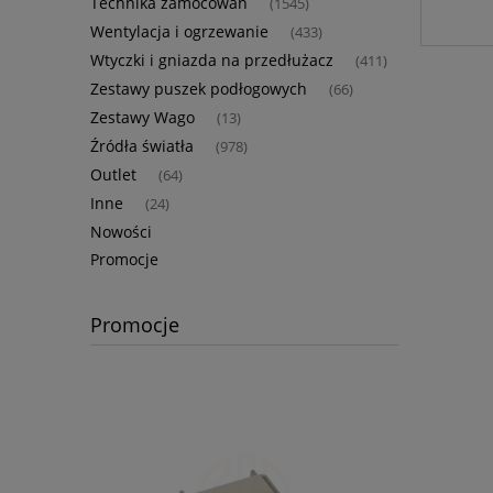
Technika zamocowań
(1545)
Wentylacja i ogrzewanie
(433)
Wtyczki i gniazda na przedłużacz
(411)
Zestawy puszek podłogowych
(66)
Zestawy Wago
(13)
Źródła światła
(978)
Outlet
(64)
Inne
(24)
Nowości
Promocje
Promocje