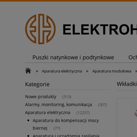
Puszki natynkowe i podtynkowe
Oc
»
»
Aparatura elektryczna
Aparatura modułowa
Wkładki
Kategorie
Nowe produkty
(313)
Alarmy, monitoring, komunikacja
(507)
Aparatura elektryczna
(12257)
Aparatura do kompensacji mocy
biernej
(77)
Aparatura i urządzenia zasilania