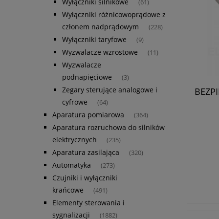
Wyłączniki silnikowe
(61)
Wyłączniki różnicowoprądowe z
członem nadprądowym
(228)
Wyłączniki taryfowe
(9)
Wyzwalacze wzrostowe
(11)
Wyzwalacze
podnapięciowe
(3)
Zegary sterujące analogowe i
BEZP
cyfrowe
(64)
Aparatura pomiarowa
(364)
Aparatura rozruchowa do silników
elektrycznych
(235)
Aparatura zasilająca
(320)
Automatyka
(273)
Czujniki i wyłączniki
krańcowe
(491)
Elementy sterowania i
sygnalizacji
(1882)