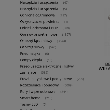
Narzędzia i urządzenia
(47)
Narzędzia i urządzenia
(5)
Ochrona odgromowa
(717)
Oczyszczacze powietrza
(1)
Odzież ochronna i BHP
(389)
Oprawy oświetleniowe
(1857)
Osprzęt łączeniowy
(3844)
Osprzęt siłowy
(590)
Pneumatyka
(0)
Pompy ciepła
(16)
BE
Przedłużacze elektryczne i listwy
WKŁA
0,5
zasilające
(585)
Puszki natynkowe i podtynkowe
(295)
Rozdzielnice i obudowy
(5009)
Rury i węże osłonowe
(844)
Smart home
(215)
Taśmy LED
(0)