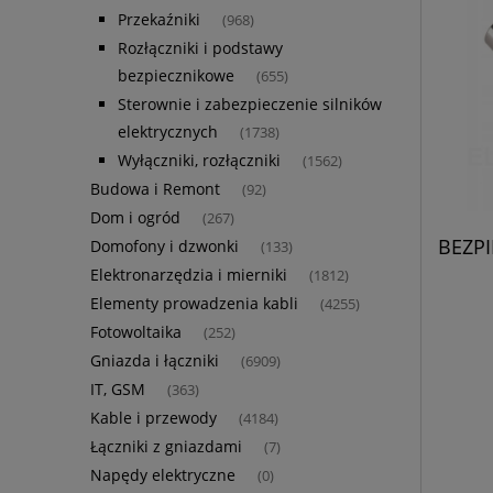
Przekaźniki
(968)
Rozłączniki i podstawy
bezpiecznikowe
(655)
Sterownie i zabezpieczenie silników
elektrycznych
(1738)
Wyłączniki, rozłączniki
(1562)
Budowa i Remont
(92)
Dom i ogród
(267)
BEZP
Domofony i dzwonki
(133)
Elektronarzędzia i mierniki
(1812)
Elementy prowadzenia kabli
(4255)
Fotowoltaika
(252)
Gniazda i łączniki
(6909)
IT, GSM
(363)
Kable i przewody
(4184)
Łączniki z gniazdami
(7)
Napędy elektryczne
(0)