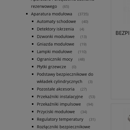
rezerwowego
(65)
Aparatura modułowa
(3735)
Automaty schodowe
(40)
Detektory iskrzenia
(4)
BEZP
Dzwonki modułowe
(13)
Gniazda modułowe
(19)
Lampki modułowe
(110)
Ograniczniki mocy
(48)
Płytki grzewcze
(0)
Podstawy bezpiecznikowe do
wkładek cylindrycznych
(3)
Pozostałe akcesoria
(27)
Przekaźniki instalacyjne
(53)
Przekaźniki impulsowe
(94)
Przyciski modułowe
(34)
Regulatory temperatury
(31)
Rozłączniki bezpiecznikowe