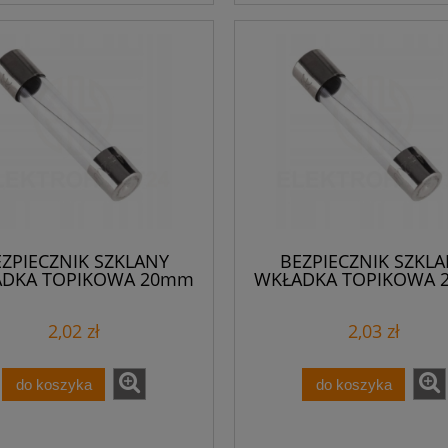
ZPIECZNIK SZKLANY
BEZPIECZNIK SZKL
DKA TOPIKOWA 20mm
WKŁADKA TOPIKOWA
A 250 V AC /na sztuki/
1A 250 V AC /na sztu
2,02 zł
2,03 zł
do koszyka
do koszyka