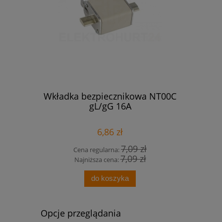
orbox 8-
Wkładka bezpiecznikowa NT00C
SIMON54
-45 Simon
gL/gG 16A
SCH
ana
6,86 zł
89 zł
7,09 zł
Cena regularna:
Cen
00 zł
7,09 zł
Najniższa cena:
Naj
do koszyka
Opcje przeglądania