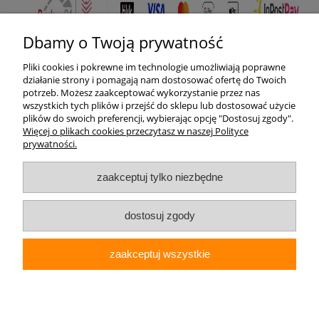
Dbamy o Twoją prywatność
Pliki cookies i pokrewne im technologie umożliwiają poprawne
Pomoc
działanie strony i pomagają nam dostosować ofertę do Twoich
potrzeb. Możesz zaakceptować wykorzystanie przez nas
wszystkich tych plików i przejść do sklepu lub dostosować użycie
Moje konto
plików do swoich preferencji, wybierając opcję "Dostosuj zgody".
Więcej o plikach cookies przeczytasz w naszej Polityce
prywatności.
Płatności i dostawa
zaakceptuj tylko niezbędne
Informacje
O nas
dostosuj zgody
zaakceptuj wszystkie
Elektrohurt24.pl
pokaż pełną wersję strony