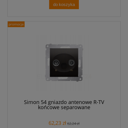
do koszyka
promocja
Simon 54 gniazdo antenowe R-TV
końcowe separowane
62,23 zł
62,24 zł