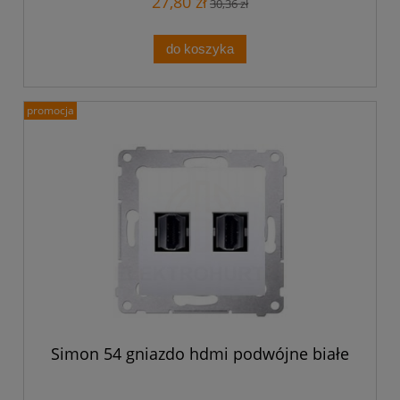
27,80 zł
30,36 zł
do koszyka
promocja
Simon 54 gniazdo hdmi podwójne białe