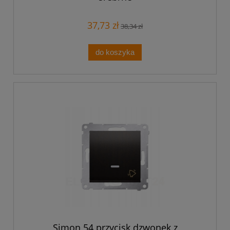
37,73 zł
38,34 zł
do koszyka
Simon 54 przycisk dzwonek z