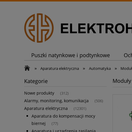
Puszki natynkowe i podtynkowe
Oc
»
»
»
Aparatura elektryczna
Automatyka
Moduły
Moduły 
Kategorie
Nowe produkty
(312)
Alarmy, monitoring, komunikacja
(506)
Aparatura elektryczna
(12301)
Aparatura do kompensacji mocy
biernej
(77)
Aparatura i urządzenia zasilania