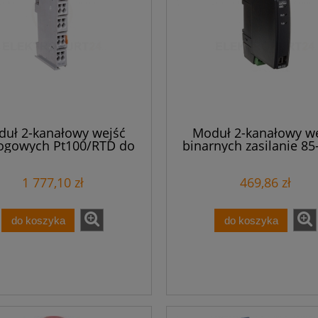
uł 2-kanałowy wejść
Moduł 2-kanałowy w
ogowych Pt100/RTD do
binarnych zasilanie 85
stancyjnych czujników
AC/DC bez atestu KJ SM
emperatury 750-461
1 777,10 zł
469,86 zł
do koszyka
do koszyka