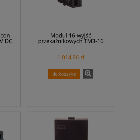
icon
Moduł 16-wyjść
4V DC
przekaźnikowych TM3-16
TM3DQ16R
1 014,96 zł
do koszyka