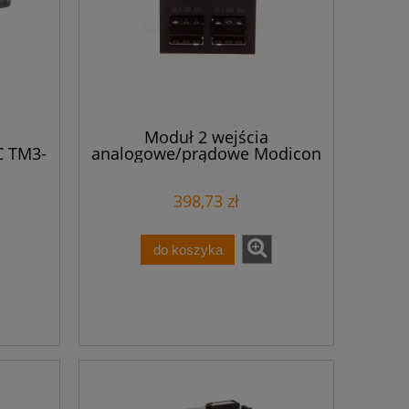
Moduł 2 wejścia
C TM3-
analogowe/prądowe Modicon
M221-2 TMC2AI2
398,73 zł
do koszyka