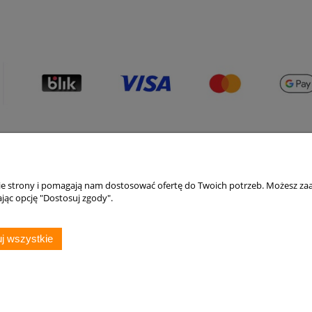
Płatności i dostawa
Informacje
nie strony i pomagają nam dostosować ofertę do Twoich potrzeb. Możesz zaa
Formy płatności
Polityka prywatno
jąc opcję "Dostosuj zgody".
Czas i koszty dostawy
Czas realizacji zamówienia
j wszystkie
Elektrohurt24.pl
Sklep internetowy Shoper Premium