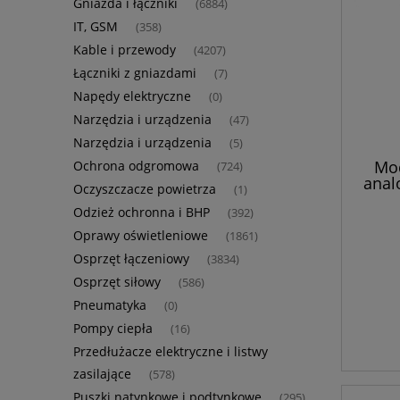
Gniazda i łączniki
(6884)
IT, GSM
(358)
Kable i przewody
(4207)
Łączniki z gniazdami
(7)
Napędy elektryczne
(0)
Narzędzia i urządzenia
(47)
Narzędzia i urządzenia
(5)
Mod
Ochrona odgromowa
(724)
anal
Oczyszczacze powietrza
(1)
rezy
Odzież ochronna i BHP
t
(392)
Oprawy oświetleniowe
(1861)
Osprzęt łączeniowy
(3834)
Osprzęt siłowy
(586)
Pneumatyka
(0)
Pompy ciepła
(16)
Przedłużacze elektryczne i listwy
zasilające
(578)
Puszki natynkowe i podtynkowe
(295)