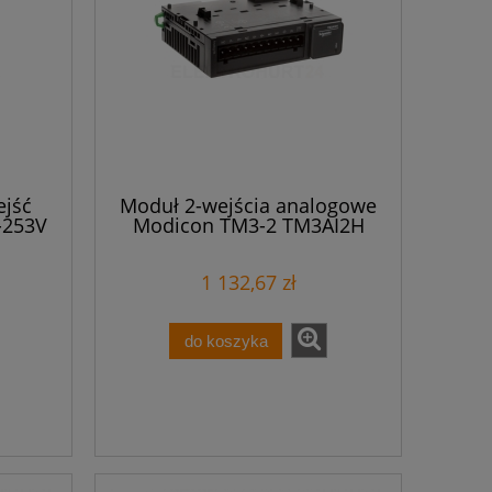
ejść
Moduł 2-wejścia analogowe
-253V
Modicon TM3-2 TM3AI2H
3 1000
1 132,67 zł
do koszyka