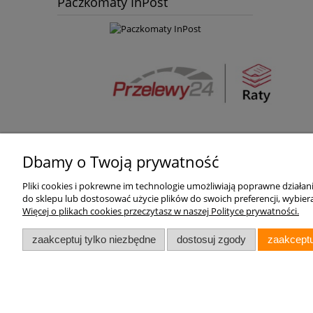
Paczkomaty InPost
Dbamy o Twoją prywatność
Pomoc
Moje konto
Pliki cookies i pokrewne im technologie umożliwiają poprawne działa
Zwroty i reklamacje
Twoje zamówienia
do sklepu lub dostosować użycie plików do swoich preferencji, wybiera
Więcej o plikach cookies przeczytasz w naszej Polityce prywatności.
Regulamin
Ustawienia konta
Przechowalnia
zaakceptuj tylko niezbędne
dostosuj zgody
zaakceptu