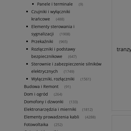
Panele i terminale
(9)
Czujniki i wyłączniki
krańcowe
(488)
Elementy sterowania i
sygnalizacji
(1908)
Przekaźniki
(965)
tranz
Rozłączniki i podstawy
bezpiecznikowe
(647)
Sterownie i zabezpieczenie silników
elektrycznych
(1749)
Wyłączniki, rozłączniki
(1561)
Budowa i Remont
(91)
Dom i ogród
(264)
Domofony i dzwonki
(133)
Elektronarzędzia i mierniki
(1812)
Elementy prowadzenia kabli
(4288)
Fotowoltaika
(252)