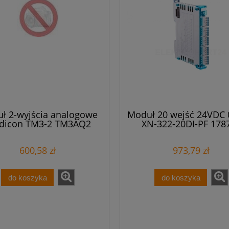
ł 2-wyjścia analogowe
Moduł 20 wejść 24VDC 
dicon TM3-2 TM3AQ2
XN-322-20DI-PF 178
600,58 zł
973,79 zł
do koszyka
do koszyka