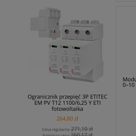
Modu
0–10
DT 
WA 6A DI
Ogranicznik przepięć 3P ETITEC
Legr
EM PV T12 1100/6,25 Y ETI
nadprą
fotowoltaika
264,80 zł
 zł
271,10 zł
Cena regularna:
Cen
zł
260,17 zł
Najniższa cena:
Na