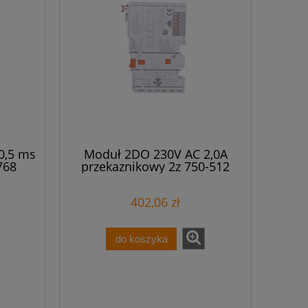
0,5 ms
Moduł 2DO 230V AC 2,0A
768
przekaznikowy 2z 750-512
402,06 zł
do koszyka