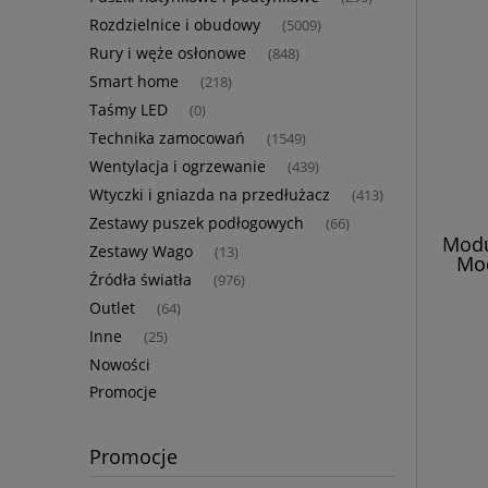
Rozdzielnice i obudowy
(5009)
Rury i węże osłonowe
(848)
Smart home
(218)
Taśmy LED
(0)
Technika zamocowań
(1549)
Wentylacja i ogrzewanie
(439)
Wtyczki i gniazda na przedłużacz
(413)
Zestawy puszek podłogowych
(66)
Modu
Zestawy Wago
(13)
Mo
Źródła światła
(976)
Outlet
(64)
Inne
(25)
Nowości
Promocje
Promocje