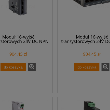
Moduł 16-wyjść
Moduł 16-wyjść
ystorowych 24V DC NPN
tranzystorowych 24V D
TM3DQ16U
16 TM3DQ16T
904,45 zł
904,45 zł
do koszyka
do koszyka