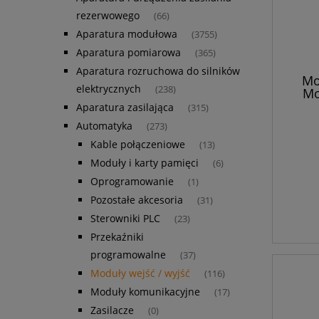
rezerwowego
(66)
Aparatura modułowa
(3755)
Aparatura pomiarowa
(365)
Aparatura rozruchowa do silników
Mo
elektrycznych
(238)
Mo
Aparatura zasilająca
(315)
Automatyka
(273)
Kable połączeniowe
(13)
Moduły i karty pamięci
(6)
Oprogramowanie
(1)
Pozostałe akcesoria
(31)
Sterowniki PLC
(23)
Przekaźniki
programowalne
(37)
Moduły wejść / wyjść
(116)
Moduły komunikacyjne
(17)
Zasilacze
(0)