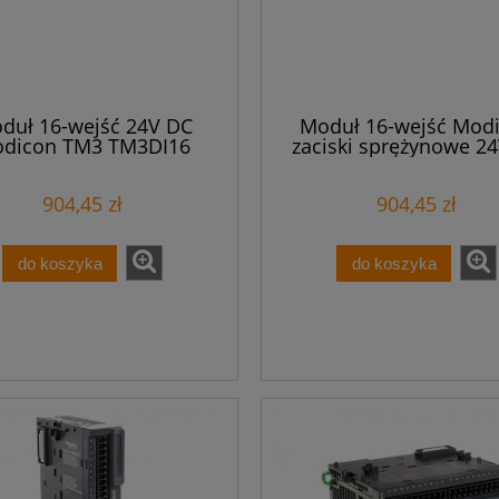
duł 16-wejść 24V DC
Moduł 16-wejść Mod
dicon TM3 TM3DI16
zaciski sprężynowe 2
TM3 TM3DI16G
904,45 zł
904,45 zł
do koszyka
do koszyka