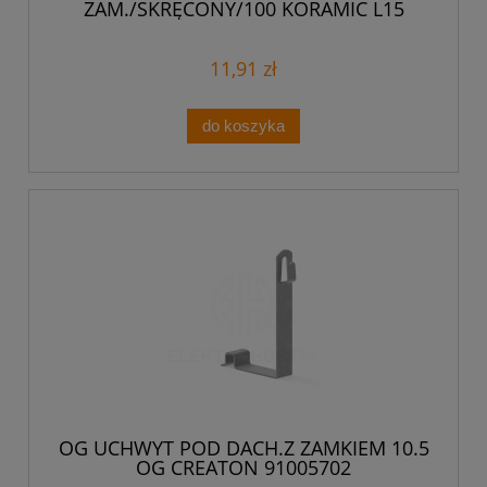
ZAM./SKRĘCONY/100 KORAMIC L15
11.5.1 OG KORAMI L15 91108302
11,91 zł
do koszyka
OG UCHWYT POD DACH.Z ZAMKIEM 10.5
OG CREATON 91005702