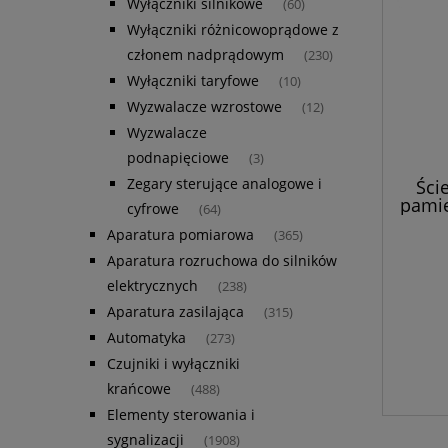
Wyłączniki silnikowe
(60)
Wyłączniki różnicowoprądowe z
członem nadprądowym
(230)
Wyłączniki taryfowe
(10)
Wyzwalacze wzrostowe
(12)
Wyzwalacze
podnapięciowe
(3)
Zegary sterujące analogowe i
Ści
pamię
cyfrowe
(64)
Aparatura pomiarowa
(365)
Aparatura rozruchowa do silników
elektrycznych
(238)
Aparatura zasilająca
(315)
Automatyka
(273)
Czujniki i wyłączniki
krańcowe
(488)
Elementy sterowania i
sygnalizacji
(1908)