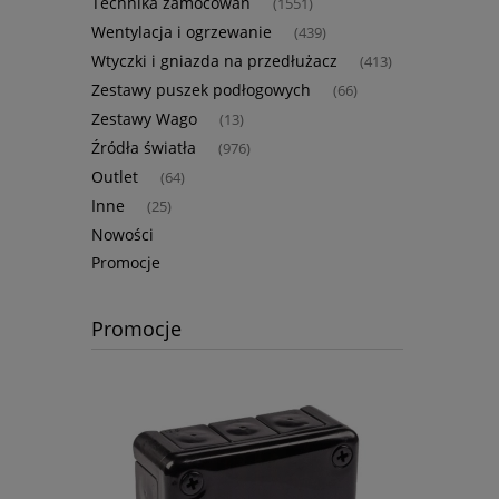
Technika zamocowań
(1551)
Wentylacja i ogrzewanie
(439)
Wtyczki i gniazda na przedłużacz
(413)
Zestawy puszek podłogowych
(66)
Zestawy Wago
(13)
Źródła światła
(976)
Outlet
(64)
Inne
(25)
Nowości
Promocje
Promocje