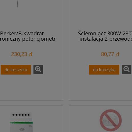
Berker/B.Kwadrat
Ściemniacz 300W 230
troniczny potencjometr
instalacja 2-przewo
otowy 230V AC 1-10V
SCO-801
289110
230,23 zł
80,77 zł
do koszyka
do koszyka