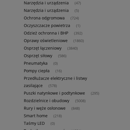
Narzędzia i urządzenia
(47)
Narzędzia i urządzenia
(5)
Ochrona odgromowa
(724)
Oczyszczacze powietrza
(1)
Odzież ochronna i BHP
(392)
Oprawy oświetleniowe
(1860)
Osprzęt łączeniowy
(3840)
Osprzęt siłowy
(586)
Pneumatyka
(0)
Pompy ciepła
(16)
Przedłużacze elektryczne i listwy
zasilające
(578)
Puszki natynkowe i podtynkowe
(295)
Rozdzielnice i obudowy
(5008)
Rury i węże osłonowe
(848)
Smart home
(218)
Taśmy LED
(0)