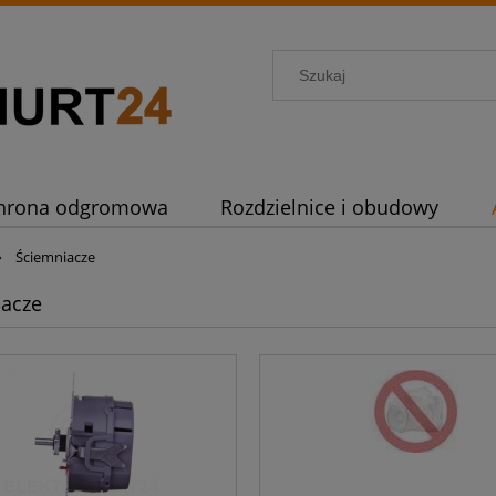
hrona odgromowa
Rozdzielnice i obudowy
»
Ściemniacze
iacze