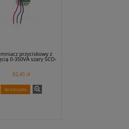
emniacz przyciskowy z
cią 0-350VA szary SCO-
802
82,45 zł
do koszyka