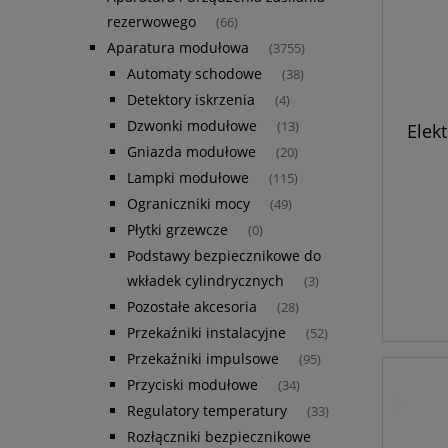
rezerwowego
(66)
Aparatura modułowa
(3755)
Automaty schodowe
(38)
Detektory iskrzenia
(4)
Dzwonki modułowe
(13)
Elek
obr
Gniazda modułowe
(20)
Lampki modułowe
(115)
Ograniczniki mocy
(49)
Płytki grzewcze
(0)
Podstawy bezpiecznikowe do
wkładek cylindrycznych
(3)
Pozostałe akcesoria
(28)
Przekaźniki instalacyjne
(52)
Przekaźniki impulsowe
(95)
Przyciski modułowe
(34)
Regulatory temperatury
(33)
Rozłączniki bezpiecznikowe