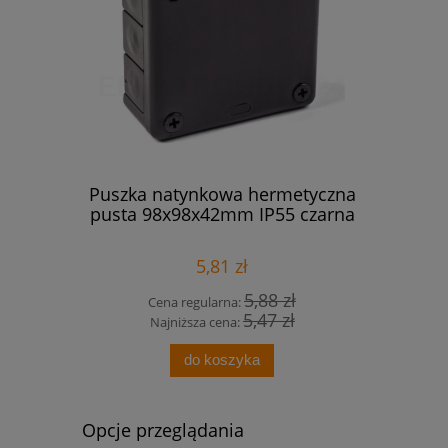
cznik
Puszka natynkowa hermetyczna
Legr
A S301
pusta 98x98x42mm IP55 czarna
nadpr
5,81 zł
 zł
5,88 zł
Cena regularna:
Cena
 zł
5,47 zł
Najniższa cena:
Najn
do koszyka
Opcje przeglądania