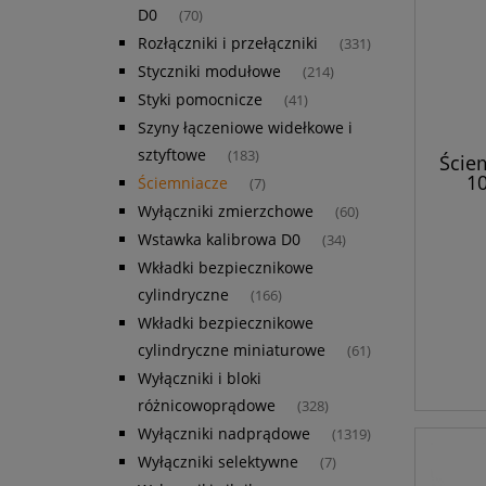
D0
(70)
Rozłączniki i przełączniki
(331)
Styczniki modułowe
(214)
Styki pomocnicze
(41)
Szyny łączeniowe widełkowe i
sztyftowe
(183)
Ściem
1
Ściemniacze
(7)
Wyłączniki zmierzchowe
(60)
Wstawka kalibrowa D0
(34)
Wkładki bezpiecznikowe
cylindryczne
(166)
Wkładki bezpiecznikowe
cylindryczne miniaturowe
(61)
Wyłączniki i bloki
różnicowoprądowe
(328)
Wyłączniki nadprądowe
(1319)
Wyłączniki selektywne
(7)