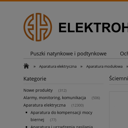
Puszki natynkowe i podtynkowe
Oc
»
»
Aparatura elektryczna
Aparatura modułowa
Ściemn
Kategorie
Nowe produkty
(312)
Alarmy, monitoring, komunikacja
(506)
Aparatura elektryczna
(12300)
Aparatura do kompensacji mocy
biernej
(77)
Aparatura i urządzenia zasilania