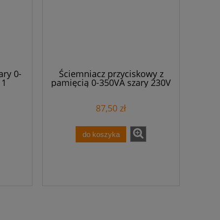
ary 0-
Ściemniacz przyciskowy z
11
pamięcią 0-350VA szary 230V
SCO-812
87,50 zł
do koszyka