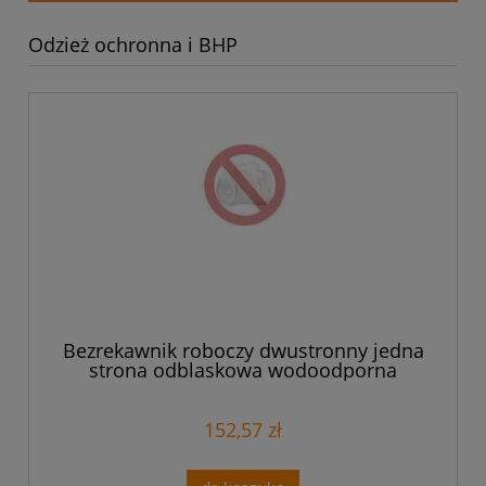
Odzież ochronna i BHP
Bezrekawnik roboczy dwustronny jedna
strona odblaskowa wodoodporna
pokryta PU druga strona polar rozmiar L
81-520-L
152,57 zł