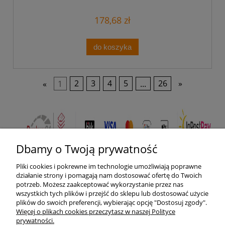
LULE2GRTM
178,68 zł
do koszyka
«
1
2
3
4
5
...
26
»
Dbamy o Twoją prywatność
Pliki cookies i pokrewne im technologie umożliwiają poprawne
Pomoc
działanie strony i pomagają nam dostosować ofertę do Twoich
potrzeb. Możesz zaakceptować wykorzystanie przez nas
wszystkich tych plików i przejść do sklepu lub dostosować użycie
Moje konto
plików do swoich preferencji, wybierając opcję "Dostosuj zgody".
Więcej o plikach cookies przeczytasz w naszej Polityce
prywatności.
Płatności i dostawa