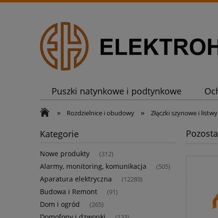
Puszki natynkowe i podtynkowe
Oc
»
»
Rozdzielnice i obudowy
Złączki szynowe i list
Pozosta
Kategorie
Nowe produkty
(312)
Alarmy, monitoring, komunikacja
(505)
Aparatura elektryczna
(12289)
Budowa i Remont
(91)
Dom i ogród
(265)
Domofony i dzwonki
(133)