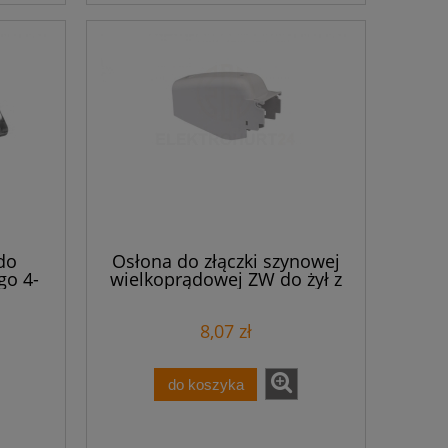
do
Osłona do złączki szynowej
go 4-
wielkoprądowej ZW do żył z
82-884
końcówką kablową szary ZWD
A11-1978
8,07 zł
do koszyka