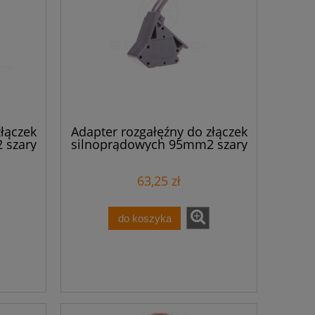
łączek
Adapter rozgałęźny do złączek
 szary
silnoprądowych 95mm2 szary
285-407 /5szt./
63,25 zł
do koszyka