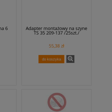
na 6
Adapter montażowy na szyne
TS 35 209-137 /25szt./
113
55,38 zł
do koszyka