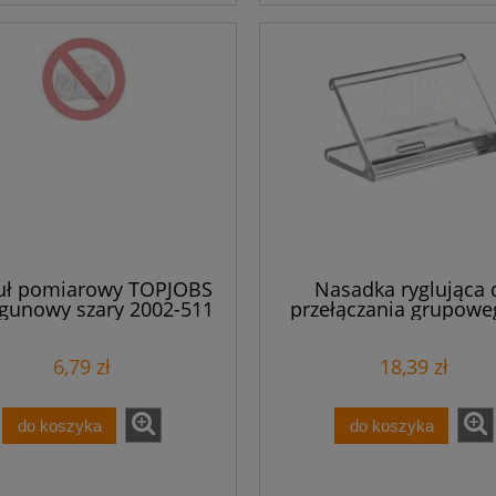
ł pomiarowy TOPJOBS
Nasadka ryglująca 
egunowy szary 2002-511
przełączania grupowe
polowa przeźroczysta 2
/10szt./
6,79 zł
18,39 zł
do koszyka
do koszyka