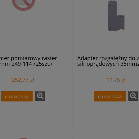
pter pomiarowy raster
Adapter rozgałęźny do z
mm 249-114 /25szt./
silnoprądowych 35mm2
285-427
252,77 zł
11,75 zł
do koszyka
do koszyka