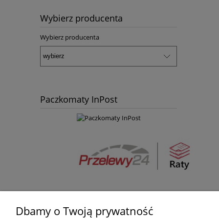
Wybierz producenta
Wybierz producenta
Paczkomaty InPost
Dbamy o Twoją prywatność
Pomoc
Moje konto