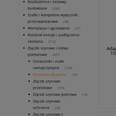
Rozdzielnice i zestawy
budowlane
(284)
Szafki i kompletne wyłączniki
przeciwpożarowe
(48)
Wentylacja i ogrzewanie
(97)
Rozdział energii i podłączenie
zasilania
(712)
Ada
Złączki szynowe i listwy
10
pomiarowe
(947)
Oznaczniki i znaki
samoprzylepne
(208)
Pozostałe akcesoria
(39)
Złączki szynowe
przelotowe
(379)
Złączki szynowe piętrowe
(14)
Złączki szynowe
ochronne
(28)
Złączki szynowe z