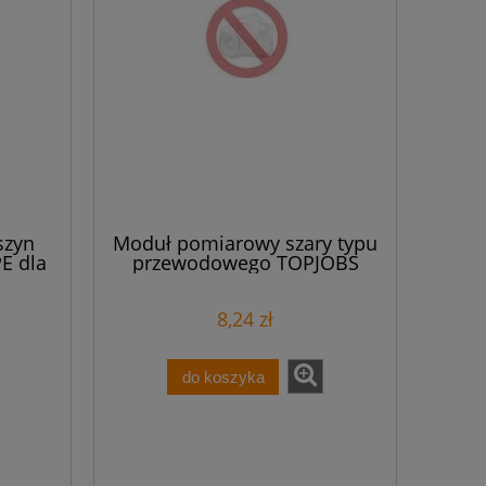
szyn
Moduł pomiarowy szary typu
E dla
przewodowego TOPJOBS
10)
2002-611
zne
8,24 zł
do koszyka