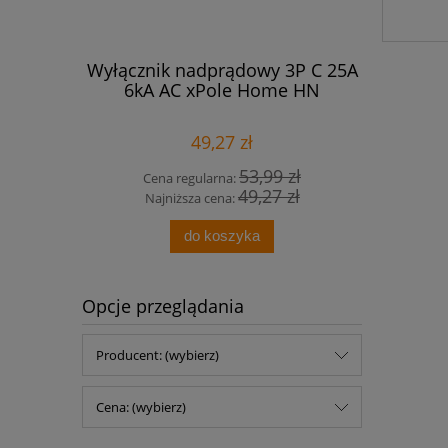
JEDYNCZE
Wyłącznik nadprądowy 3P C 25A
Ta
IP20
6kA AC xPole Home HN
samowul
49,27 zł
 zł
53,99 zł
Cena regularna:
Cen
 zł
49,27 zł
Najniższa cena:
Naj
do koszyka
Opcje przeglądania
Producent: (wybierz)
Cena: (wybierz)