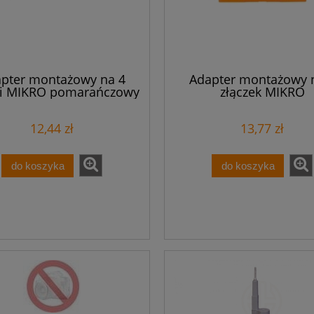
pter montażowy na 4
Adapter montażowy 
ki MIKRO pomarańczowy
złączek MIKRO
243-112 /10szt./
pomarańczowy 243-
/10szt./
12,44 zł
13,77 zł
do koszyka
do koszyka