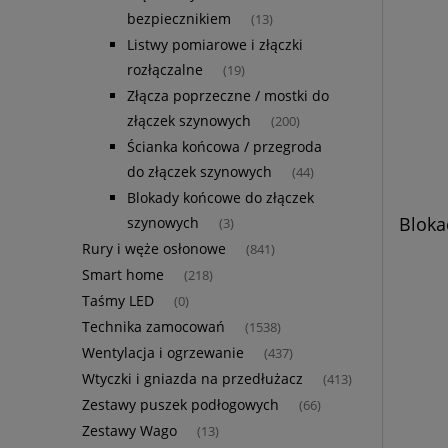
bezpiecznikiem
(13)
Listwy pomiarowe i złączki
rozłączalne
(19)
Złącza poprzeczne / mostki do
złączek szynowych
(200)
Ścianka końcowa / przegroda
do złączek szynowych
(44)
Blokady końcowe do złączek
Bloka
szynowych
(3)
Rury i węże osłonowe
(841)
Smart home
(218)
Taśmy LED
(0)
Technika zamocowań
(1538)
Wentylacja i ogrzewanie
(437)
Wtyczki i gniazda na przedłużacz
(413)
Zestawy puszek podłogowych
(66)
Zestawy Wago
(13)