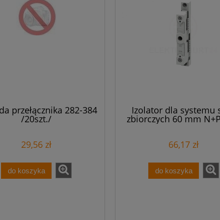
da przełącznika 282-384
Izolator dla systemu 
/20szt./
zbiorczych 60 mm N+P
szyn 12x5(10)-30x5(
mocowanie zewnętr
29,56 zł
66,17 zł
8US1923-5AA00
do koszyka
do koszyka