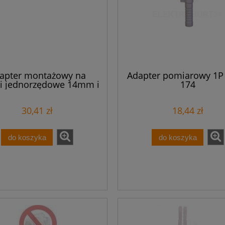
apter montażowy na
Adapter pomiarowy 1P
ki jednorzędowe 14mm i
174
wurzędowe 18,5mm
arańczowy 2273-500
30,41 zł
18,44 zł
/10szt./
do koszyka
do koszyka