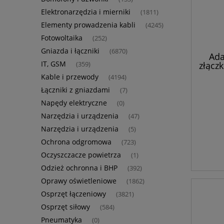
Elektronarzędzia i mierniki
(1811)
Elementy prowadzenia kabli
(4245)
Fotowoltaika
(252)
Gniazda i łączniki
(6870)
Ada
IT, GSM
złącz
(359)
Kable i przewody
(4194)
Łączniki z gniazdami
(7)
Napędy elektryczne
(0)
Narzędzia i urządzenia
(47)
Narzędzia i urządzenia
(5)
Ochrona odgromowa
(723)
Oczyszczacze powietrza
(1)
Odzież ochronna i BHP
(392)
Oprawy oświetleniowe
(1862)
Osprzęt łączeniowy
(3821)
Osprzęt siłowy
(584)
Pneumatyka
(0)