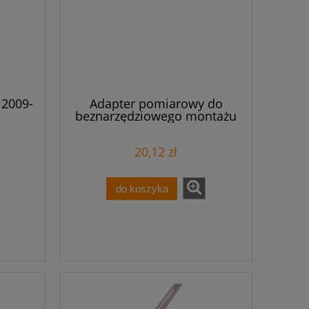
 2009-
Adapter pomiarowy do
beznarzędziowego montażu
przewodów pomiarowych o
przekrojach 0,08mm2 -
20,12 zł
2,5mm2 szary 2009-182
do koszyka