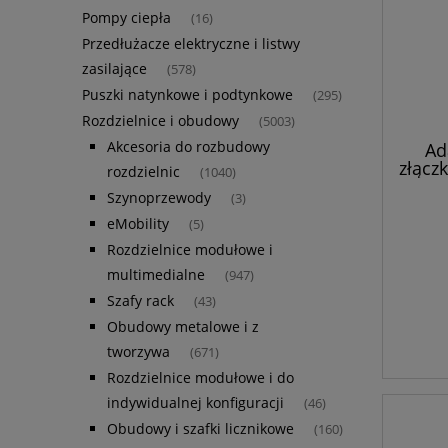
Pompy ciepła
(16)
Przedłużacze elektryczne i listwy
zasilające
(578)
Puszki natynkowe i podtynkowe
(295)
Rozdzielnice i obudowy
(5003)
Akcesoria do rozbudowy
Ad
złącz
rozdzielnic
(1040)
d
Szynoprzewody
(3)
pom
eMobility
(5)
Rozdzielnice modułowe i
multimedialne
(947)
Szafy rack
(43)
Obudowy metalowe i z
tworzywa
(671)
Rozdzielnice modułowe i do
indywidualnej konfiguracji
(46)
Obudowy i szafki licznikowe
(160)