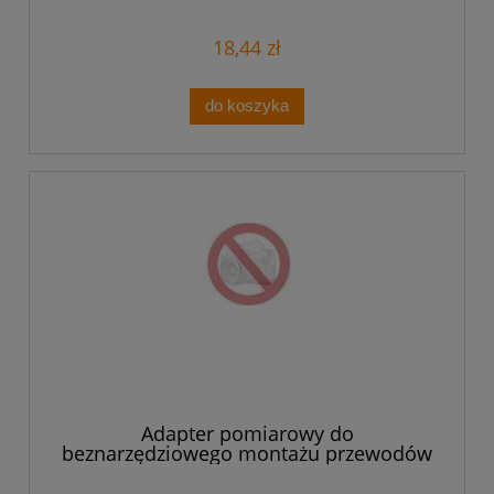
18,44 zł
do koszyka
Adapter pomiarowy do
beznarzędziowego montażu przewodów
pomiarowych o przekrojach 0,08mm2 -
2,5mm2 szary 2009-182