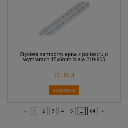
Etykieta samoprzylepna z poliestru o
wymiarach 15x6mm biała 210-805
121,86 zł
do koszyka
«
1
2
3
4
5
...
64
»