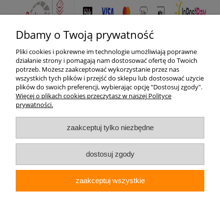
Dbamy o Twoją prywatność
Pliki cookies i pokrewne im technologie umożliwiają poprawne
Pomoc
działanie strony i pomagają nam dostosować ofertę do Twoich
potrzeb. Możesz zaakceptować wykorzystanie przez nas
wszystkich tych plików i przejść do sklepu lub dostosować użycie
Moje konto
plików do swoich preferencji, wybierając opcję "Dostosuj zgody".
Więcej o plikach cookies przeczytasz w naszej Polityce
prywatności.
Płatności i dostawa
zaakceptuj tylko niezbędne
Informacje
O nas
dostosuj zgody
zaakceptuj wszystkie
Elektrohurt24.pl
pokaż pełną wersję strony