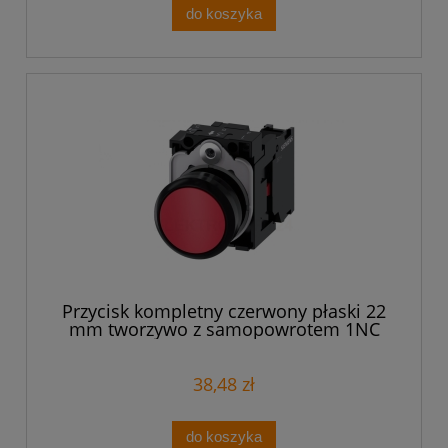
do koszyka
Przycisk kompletny czerwony płaski 22
mm tworzywo z samopowrotem 1NC
przyłącze śrubowe SIRIUS ACT 3SU1100-
0AB20-1CA0
38,48 zł
do koszyka