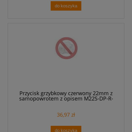
do koszyka
Przycisk grzybkowy czerwony 22mm z
samopowrotem z opisem M22S-DP-R-
XO 216721
36,97 zł
do koszyka