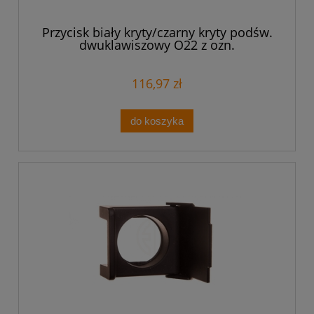
Przycisk biały kryty/czarny kryty podśw.
dwuklawiszowy O22 z ozn.
ZB4BW7A1724
116,97 zł
do koszyka