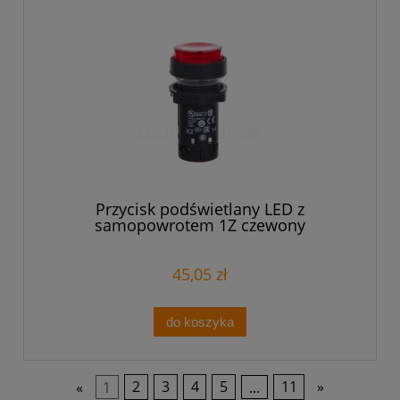
Przycisk podświetlany LED z
samopowrotem 1Z czewony
XB7NW34B1
45,05 zł
do koszyka
«
1
2
3
4
5
...
11
»