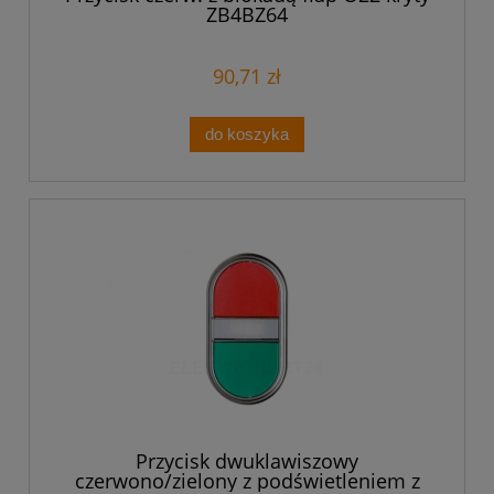
ZB4BZ64
90,71 zł
do koszyka
Przycisk dwuklawiszowy
czerwono/zielony z podświetleniem z