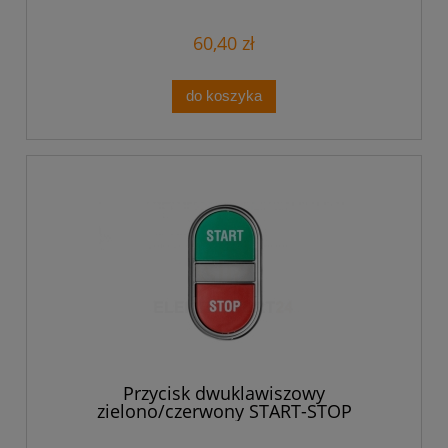
samopowrotem LPCBL7113
60,40 zł
do koszyka
Przycisk dwuklawiszowy
zielono/czerwony START-STOP
podświetlany z samopowrotem
LPCBL7133