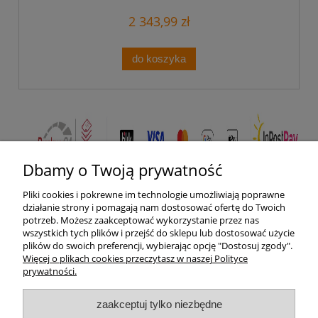
2 343,99 zł
do koszyka
Dbamy o Twoją prywatność
Pliki cookies i pokrewne im technologie umożliwiają poprawne
Pomoc
działanie strony i pomagają nam dostosować ofertę do Twoich
potrzeb. Możesz zaakceptować wykorzystanie przez nas
wszystkich tych plików i przejść do sklepu lub dostosować użycie
Moje konto
plików do swoich preferencji, wybierając opcję "Dostosuj zgody".
Więcej o plikach cookies przeczytasz w naszej Polityce
prywatności.
Płatności i dostawa
zaakceptuj tylko niezbędne
Informacje