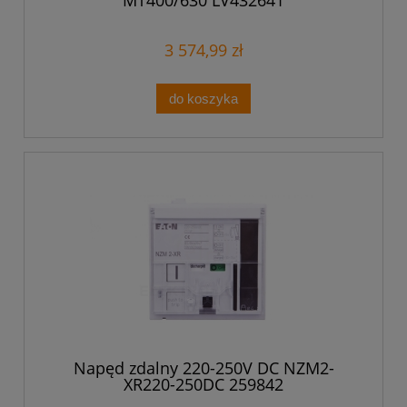
MT400/630 LV432641
3 574,99 zł
do koszyka
Napęd zdalny 220-250V DC NZM2-
XR220-250DC 259842